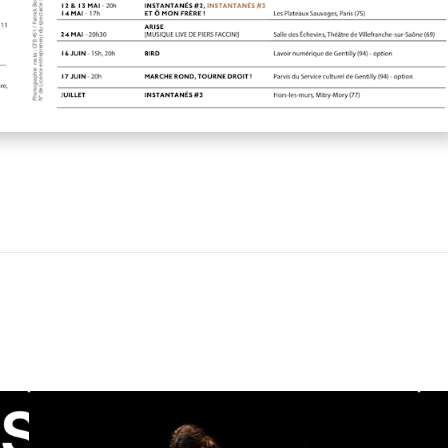
D
D
A
’