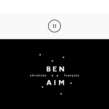
E
R
R
E
T
?
C
R
É
A
T
I
O
N
J
-
2
3