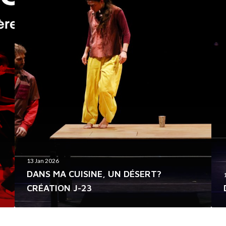
N
U
S
N
M
E
A
C
C
R
U
É
I
A
S
T
I
I
N
O
E
N
,
A
13 Jan 2026
U
L
DANS MA CUISINE, UN DÉSERT?
N
’
CRÉATION J-23
D
A
É
U
S
T