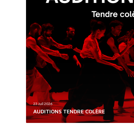
D
I
T
I
O
N
S
T
E
N
D
R
E
23 Juil 2026
C
AUDITIONS TENDRE COLÈRE
O
L
È