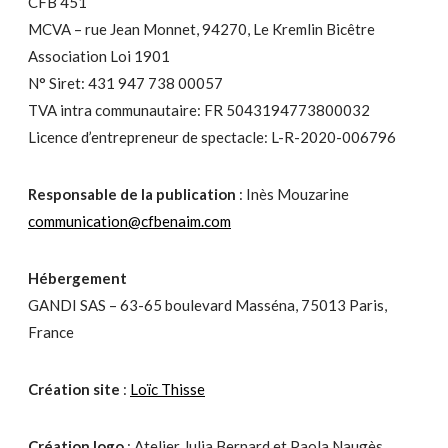
CFB 451
MCVA – rue Jean Monnet, 94270, Le Kremlin Bicêtre
Association Loi 1901
N° Siret: 431 947 738 00057
TVA intra communautaire: FR 5043194773800032
Licence d’entrepreneur de spectacle: L-R-2020-006796
Responsable de la publication
: Inès Mouzarine
communication@cfbenaim.com
Hébergement
GANDI SAS – 63-65 boulevard Masséna, 75013 Paris,
France
Création site
:
Loïc Thisse
Création logo
:
Atelier Julia Bernard et Paola Naugès