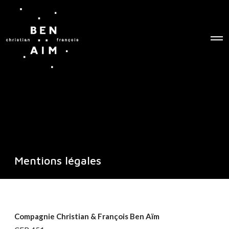
O
p
e
n
M
e
n
u
Mentions légales
Compagnie Christian & François Ben Aïm