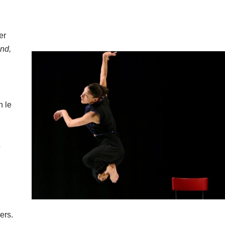
er
nd,
n le
s
ers.