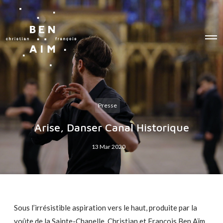
O
p
e
n
M
e
n
u
Presse
Arise, Danser Canal Historique
13 Mar 2020
Sous l’irrésistible aspiration vers le haut, produite par la
voûte de la Sainte-Chapelle, Christian et François Ben Aïm,