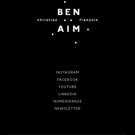
T
O
R
N
E
J
-
2
3
INSTAGRAM
FACEBOOK
YOUTUBE
LINKEDIN
NUMERIDANSE
NEWSLETTER