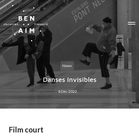
O
p
e
n
M
e
n
u
News
Danses Invisibles
8 Déc 2022
Film court