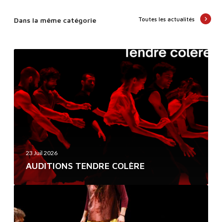
Dans la même catégorie
Toutes les actualités
A
U
D
I
T
I
O
N
23 Juil 2026
S
AUDITIONS TENDRE COLÈRE
T
E
D
N
A
D
N