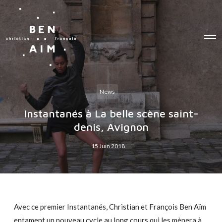
O
p
e
n
M
e
n
u
News
Instantanés à La belle scène saint-
denis, Avignon
15 Juin 2018
Avec ce premier Instantanés, Christian et François Ben Aïm
entament un nouveau cycle au long cours qui les mènera à