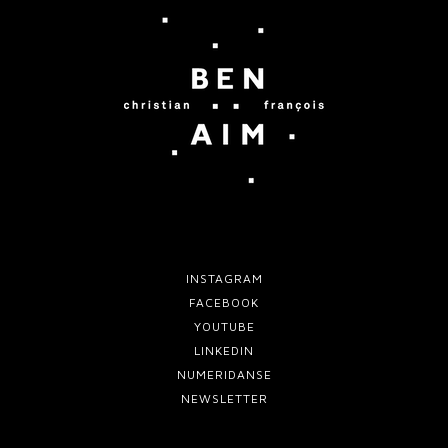
T
U
I
T
O
R
N
E
J
-
2
3
INSTAGRAM
FACEBOOK
YOUTUBE
LINKEDIN
NUMERIDANSE
NEWSLETTER