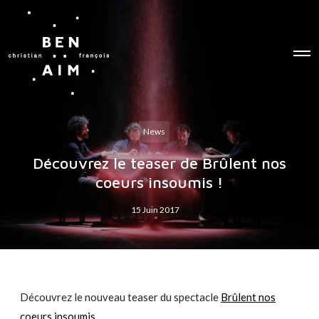
O
p
e
n
M
e
n
u
News
Découvrez le teaser de Brûlent nos
coeurs insoumis !
15 Juin 2017
Découvrez le nouveau teaser du spectacle
Brûlent nos
coeurs insoumis
.