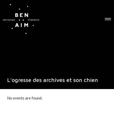
O
p
e
n
M
e
n
u
L’ogresse des archives et son chien
No events are found.