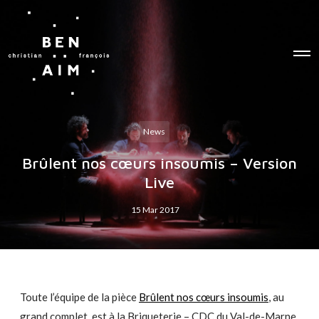
O
p
e
n
M
e
n
u
News
Brûlent nos cœurs insoumis – Version
Live
15 Mar 2017
Toute l’équipe de la pièce
Brûlent nos cœurs insoumis
, au
grand complet, est à la Briqueterie – CDC du Val-de-Marne,