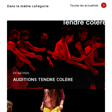
Dans la même catégorie
Toutes les actualités
A
U
D
I
T
I
O
N
23 Juil 2026
S
AUDITIONS TENDRE COLÈRE
T
E
D
N
A
D
N
R