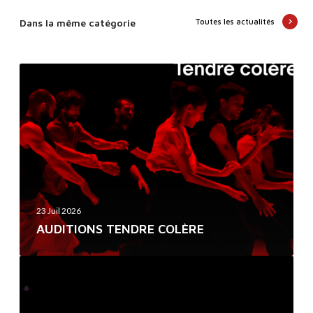
Dans la même catégorie
Toutes les actualités
A
U
D
I
T
I
O
N
23 Juil 2026
S
AUDITIONS TENDRE COLÈRE
T
E
D
N
’
D
U