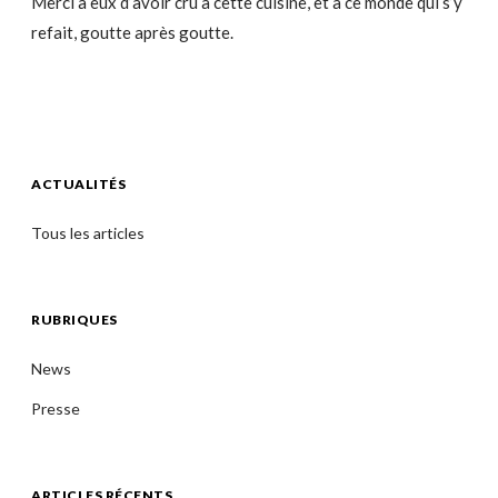
Merci à eux d’avoir cru à cette cuisine, et à ce monde qui s’y
refait, goutte après goutte.
ACTUALITÉS
Tous les articles
RUBRIQUES
News
Presse
ARTICLES RÉCENTS