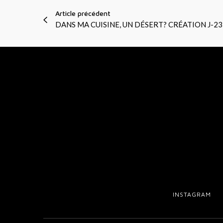
t
Article précédent
?
DANS MA CUISINE, UN DÉSERT? CRÉATION J-23
–
P
i
a
n
o
P
a
n
i
e
r
INSTAGRAM