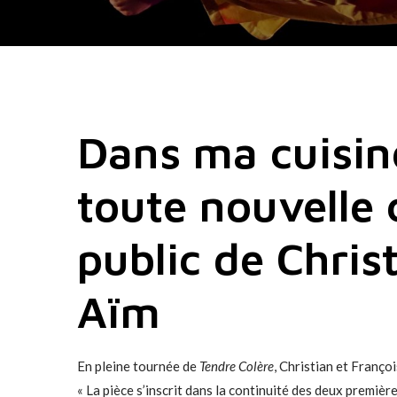
Dans ma cuisine
toute nouvelle 
public de Chris
Aïm
En pleine tournée de
Tendre Colère
, Christian et Franço
« La pièce s’inscrit dans la continuité des deux premièr