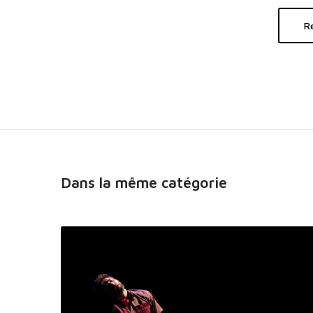
R
Dans la même catégorie
D
a
n
s
m