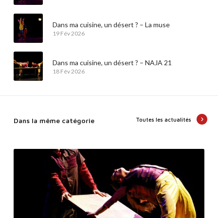
Dans ma cuisine, un désert ? – La muse
19 Fév 2026
Dans ma cuisine, un désert ? – NAJA 21
18 Fév 2026
Dans la même catégorie
Toutes les actualités
D
a
n
s
m