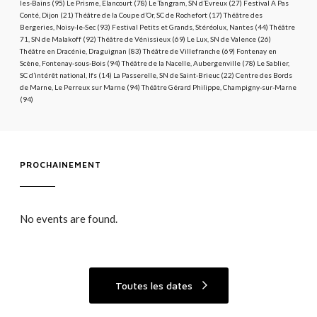
les-Bains (95) Le Prisme, Elancourt (78) Le Tangram, SN d’Evreux (27) Festival A Pas
Conté, Dijon (21) Théâtre de la Coupe d’Or, SC de Rochefort (17) Théâtre des
Bergeries, Noisy-le-Sec (93) Festival Petits et Grands, Stéréolux, Nantes (44) Théâtre
71, SN de Malakoff (92) Théâtre de Vénissieux (69) Le Lux, SN de Valence (26)
Théâtre en Dracénie, Draguignan (83) Théâtre de Villefranche (69) Fontenay en
Scène, Fontenay-sous-Bois (94) Théâtre de la Nacelle, Aubergenville (78) Le Sablier,
SC d’intérêt national, Ifs (14) La Passerelle, SN de Saint-Brieuc (22) Centre des Bords
de Marne, Le Perreux sur Marne (94) Théâtre Gérard Philippe, Champigny-sur-Marne
(94)
PROCHAINEMENT
No events are found.
Toutes les dates