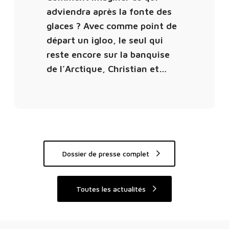
–
adviendra après la fonte des
F
L
glaces ? Avec comme point de
i
e
départ un igloo, le seul qui
g
s
reste encore sur la banquise
a
â
r
de l’Arctique, Christian et…
m
o
e
s
b
o
r
é
Dossier de presse complet
a
l
Toutes les actualités
e
s
,