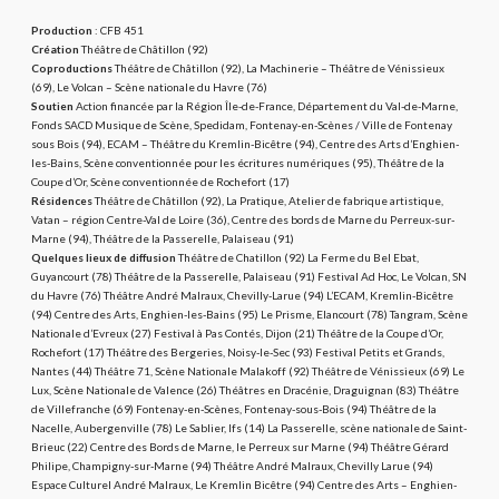
T
Production
: CFB 451
é
Création
Théâtre de Châtillon (92)
Coproductions
Théâtre de Châtillon (92), La Machinerie – Théâtre de Vénissieux
l
(69), Le Volcan – Scène nationale du Havre (76)
é
Soutien
Action financée par la Région Île-de-France, Département du Val-de-Marne,
Fonds SACD Musique de Scène, Spedidam, Fontenay-en-Scènes / Ville de Fontenay
r
sous Bois (94), ECAM – Théâtre du Kremlin-Bicêtre (94), Centre des Arts d’Enghien-
les-Bains, Scène conventionnée pour les écritures numériques (95), Théâtre de la
a
Coupe d’Or, Scène conventionnée de Rochefort (17)
m
Résidences
Théâtre de Châtillon (92), La Pratique, Atelier de fabrique artistique,
Vatan – région Centre-Val de Loire (36), Centre des bords de Marne du Perreux-sur-
a
Marne (94), Théâtre de la Passerelle, Palaiseau (91)
Quelques lieux de diffusion
Théâtre de Chatillon (92) La Ferme du Bel Ebat,
Guyancourt (78) Théâtre de la Passerelle, Palaiseau (91) Festival Ad Hoc, Le Volcan, SN
du Havre (76) Théâtre André Malraux, Chevilly-Larue (94) L’ECAM, Kremlin-Bicêtre
(94) Centre des Arts, Enghien-les-Bains (95) Le Prisme, Elancourt (78) Tangram, Scène
Nationale d’Evreux (27) Festival à Pas Contés, Dijon (21) Théâtre de la Coupe d’Or,
Rochefort (17) Théâtre des Bergeries, Noisy-le-Sec (93) Festival Petits et Grands,
Nantes (44) Théâtre 71, Scène Nationale Malakoff (92) Théâtre de Vénissieux (69) Le
Lux, Scène Nationale de Valence (26) Théâtres en Dracénie, Draguignan (83) Théâtre
de Villefranche (69) Fontenay-en-Scènes, Fontenay-sous-Bois (94) Théâtre de la
Nacelle, Aubergenville (78) Le Sablier, Ifs (14) La Passerelle, scène nationale de Saint-
Brieuc (22) Centre des Bords de Marne, le Perreux sur Marne (94) Théâtre Gérard
Philipe, Champigny-sur-Marne (94) Théâtre André Malraux, Chevilly Larue (94)
Espace Culturel André Malraux, Le Kremlin Bicêtre (94) Centre des Arts – Enghien-