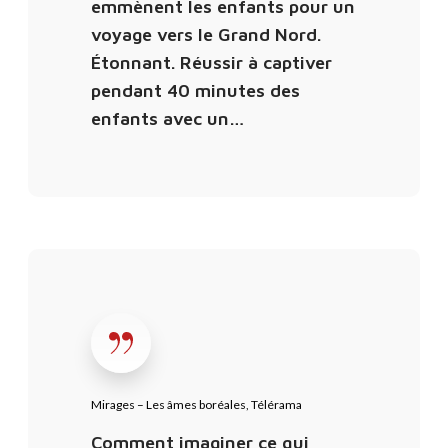
emmènent les enfants pour un
e
voyage vers le Grand Nord.
s
Étonnant. Réussir à captiver
â
pendant 40 minutes des
m
enfants avec un…
e
s
b
o
r
é
M
a
i
l
r
e
a
s
g
,
e
Mirages – Les âmes boréales, Télérama
L
s
Comment imaginer ce qui
e