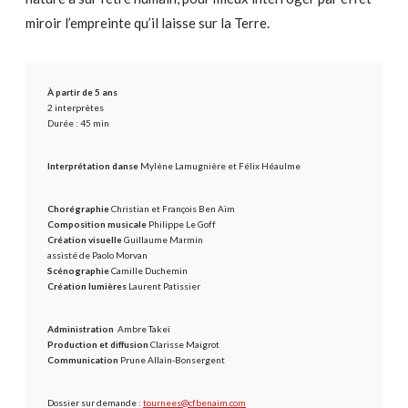
miroir l’empreinte qu’il laisse sur la Terre.
À partir de 5 ans
2 interprètes
Durée : 45 min
Interprétation danse
Mylène Lamugnière et Félix Héaulme
Chorégraphie
Christian et François Ben Aïm
Composition musicale
Philippe Le Goff
Création visuelle
Guillaume Marmin
assisté de Paolo Morvan
Scénographie
Camille Duchemin
Création lumières
Laurent Patissier
Administration
Ambre Takeï
Production et diffusion
Clarisse Maigrot
Communication
Prune Allain-Bonsergent
Dossier sur demande :
tournees@cfbenaim.com