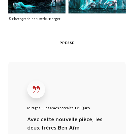
© Photographies : Patrick Berger
PRESSE
M
i
r
a
g
e
Mirages – Les âmes boréales, Le Figaro
s
Avec cette nouvelle pièce, les
–
deux frères Ben Aïm
L