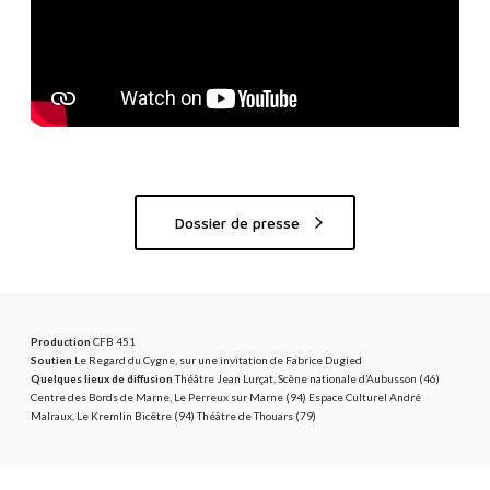
Dossier de presse
Production
CFB 451
Soutien
Le Regard du Cygne, sur une invitation de Fabrice Dugied
Quelques lieux de diffusion
Théâtre Jean Lurçat, Scène nationale d’Aubusson (46)
Centre des Bords de Marne, Le Perreux sur Marne (94) Espace Culturel André
Malraux, Le Kremlin Bicêtre (94) Théâtre de Thouars (79)