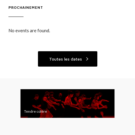
PROCHAINEMENT
No events are found.
Toutes les dates
T
F
e
A
n
C
Tendre colère
FAC
d
É
r
T
e
I