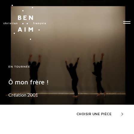
O
p
e
n
M
e
n
u
EN TOURNÉE
Ô mon frère !
Création 2001
CHOISIR UNE PIÈCE