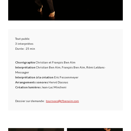
Tout public
3 interprètes
Durée : 25 min
Chorégraphie
Christian et François Ben Aïm
Interprétation
Christian Ben Aïm, François Ben Aïm, Rémi Leblanc-
Messager
Interprétation à la création
Eric Fessenmeyer
Arrangements sonores
Hervé Diasnas
Création lumières
Jean-Luc Mincheni
Dossier sur demande :
tournees@cfbenaim.com