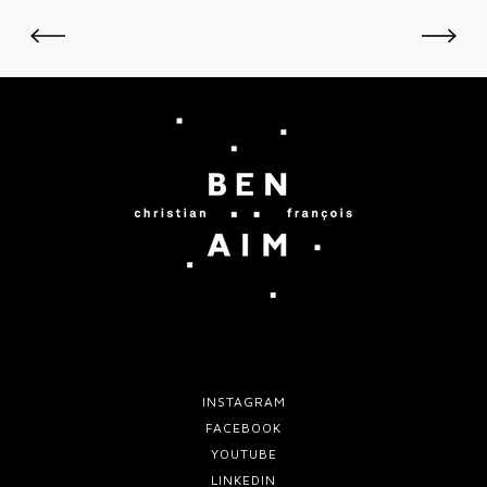
c
E
o
S
l
è
r
e
INSTAGRAM
FACEBOOK
YOUTUBE
LINKEDIN