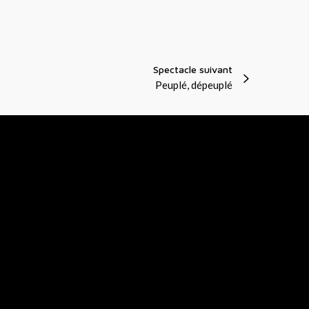
r
s
a
e
t
i
Spectacle suivant
o
Peuplé, dépeuplé
n
s