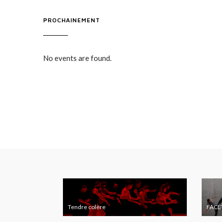
PROCHAINEMENT
No events are found.
T
F
e
A
Tendre colère
FACÉ
 ?
n
C