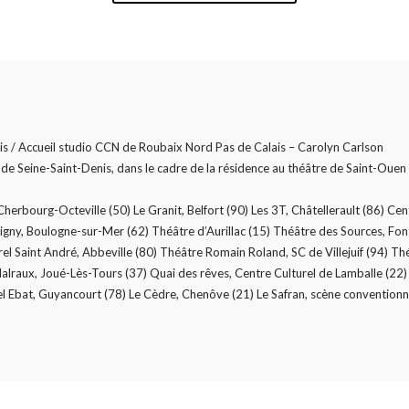
s / Accueil studio CCN de Roubaix Nord Pas de Calais – Carolyn Carlson
 de Seine-Saint-Denis, dans le cadre de la résidence au théâtre de Saint-Ouen
herbourg-Octeville (50) Le Granit, Belfort (90) Les 3T, Châtellerault (86) Cent
signy, Boulogne-sur-Mer (62) Théâtre d’Aurillac (15) Théâtre des Sources, Fo
el Saint André, Abbeville (80) Théâtre Romain Roland, SC de Villejuif (94) Th
alraux, Joué-Lès-Tours (37) Quai des rêves, Centre Culturel de Lamballe (22) 
Bel Ebat, Guyancourt (78) Le Cèdre, Chenôve (21) Le Safran, scène conventi