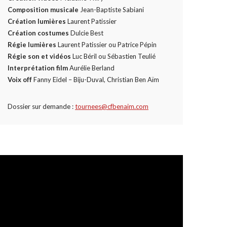
Composition musicale
Jean-Baptiste Sabiani
Création lumières
Laurent Patissier
Création costumes
Dulcie Best
Régie lumières
Laurent Patissier ou Patrice Pépin
Régie son et vidéos
Luc Béril ou Sébastien Teulié
Interprétation film
Aurélie Berland
Voix off
Fanny Eidel – Biju-Duval, Christian Ben Aïm
Dossier sur demande :
tournees@cfbenaim.com