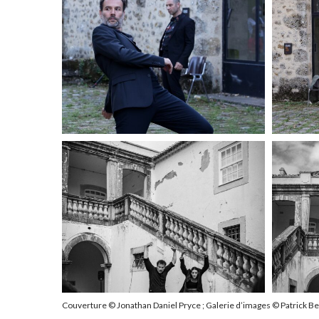
o
o
r
r
e
e
M
M
o
o
r
r
e
e
Couverture © Jonathan Daniel Pryce ; Galerie d’images © Patrick B