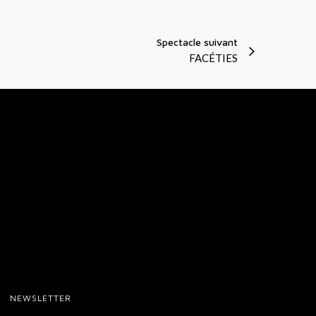
t
i
Spectacle suivant
o
FACÉTIES
n
s
NEWSLETTER