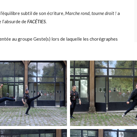
l’équilibre subtil de son écriture,
Marche rond, tourne droit !
a
 l’absurde de
FACÉTIES
.
sentée au groupe Geste(s) lors de laquelle les chorégraphes
M
o
r
e
M