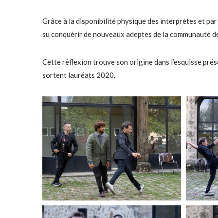
Grâce à la disponibilité physique des interprètes et par 
su conquérir de nouveaux adeptes de la communauté de
Cette réflexion trouve son origine dans l’esquisse pré
sortent lauréats 2020.
M
M
o
o
r
r
e
e
M
M