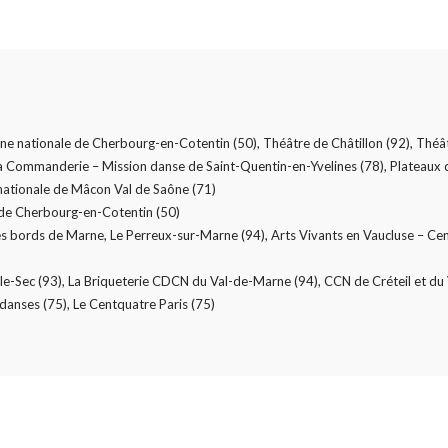
e nationale de Cherbourg-en-Cotentin (50), Théâtre de Châtillon (92), Théâtr
Commanderie – Mission danse de Saint-Quentin-en-Yvelines (78), Plateaux 
nationale de Mâcon Val de Saône (71)
 de Cherbourg-en-Cotentin (50)
 bords de Marne, Le Perreux-sur-Marne (94), Arts Vivants en Vaucluse – Cen
-le-Sec (93), La Briqueterie CDCN du Val-de-Marne (94), CCN de Créteil et du 
anses (75), Le Centquatre Paris (75)