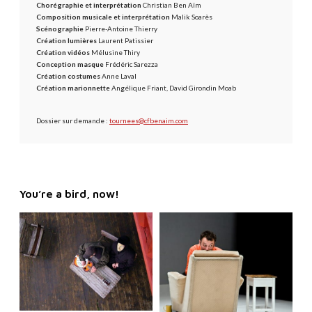
Chorégraphie et interprétation
Christian Ben Aïm
Composition musicale et interprétation
Malik Soarès
Scénographie
Pierre-Antoine Thierry
Création lumières
Laurent Patissier
Création vidéos
Mélusine Thiry
Conception masque
Frédéric Sarezza
Création costumes
Anne Laval
Création marionnette
Angélique Friant, David Girondin Moab
Dossier sur demande :
tournees@cfbenaim.com
You’re a bird, now!
M
M
o
o
r
r
e
e