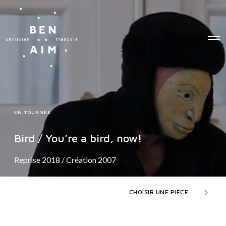
O
p
e
n
M
e
n
u
EN TOURNÉE
Bird / You’re a bird, now!
Reprise 2018 / Création 2007
CHOISIR UNE PIÈCE