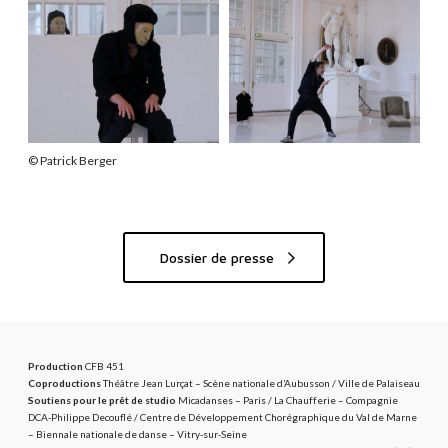
M
M
o
o
r
r
e
e
© Patrick Berger
Dossier de presse
Production
CFB 451
Coproductions
Théâtre Jean Lurçat – Scène nationale d’Aubusson / Ville de Palaiseau
Soutiens pour le prêt de studio
Micadanses – Paris / La Chaufferie – Compagnie
DCA-Philippe Decouflé / Centre de Développement Chorégraphique du Val de Marne
– Biennale nationale de danse – Vitry-sur-Seine