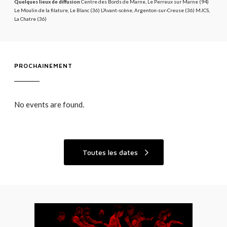
Quelques lieux de diffusion
Centre des Bords de Marne, Le Perreux sur Marne (94)
Le Moulin de la filature, Le Blanc (36) L’Avant-scène, Argenton-sur-Creuse (36) MJCS,
La Chatre (36)
PROCHAINEMENT
No events are found.
Toutes les dates
T
F
e
A