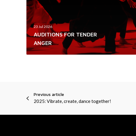
R
T
E
23 Jul 2026
N
AUDITIONS FOR TENDER
D
ANGER
E
R
A
N
G
E
Previous article
R
2025: Vibrate, create, dance together!