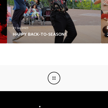
O
D
-
T
S
O
E
S
25 Sep 2025
A
E
HAPPY BACK-TO-SEASON!
S
A
O
S
N
O
!
N
2
5
/
2
6
!