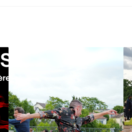
H
L
A
O
P
O
P
K
Y
I
B
N
A
G
C
A
K
H
-
E
T
A