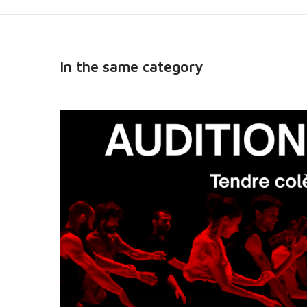
In the same category
A
U
D
I
T
I
O
N
S
F
O